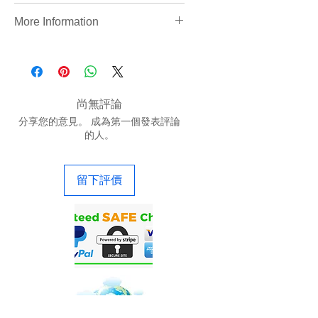
https://www.precigenome.com/life
More Information
science-products-inquiry-form
https://www.precigenome.com/na
noparticle-synthesis
尚無評論
分享您的意見。 成為第一個發表評論
的人。
留下評價