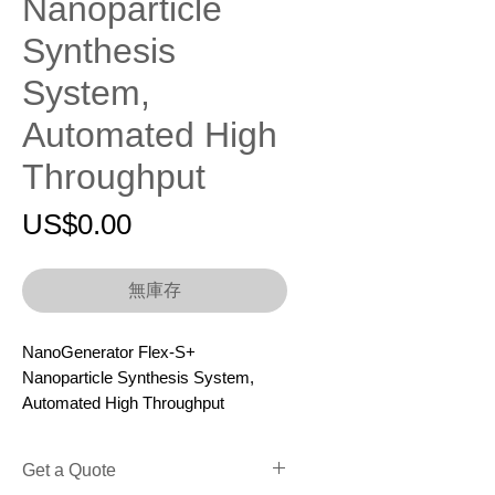
Nanoparticle
Synthesis
System,
Automated High
Throughput
價
US$0.00
格
無庫存
NanoGenerator Flex-S+
Nanoparticle Synthesis System,
Automated High Throughput
Get a Quote