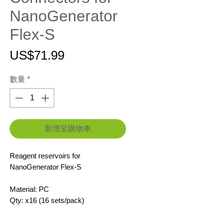
NanoGenerator
Flex-S
價
US$71.99
格
數量
*
新增至購物車
Reagent reservoirs for
NanoGenerator Flex-S
Material: PC
Qty: x16 (16 sets/pack)