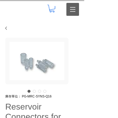
庫存單位： PG-MRC-SYNS-Q16
Reservoir
Connectors for