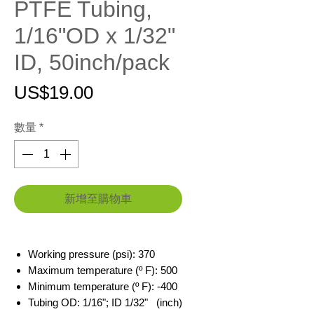
PTFE Tubing,
1/16"OD x 1/32"
ID, 50inch/pack
價
US$19.00
格
數量
*
新增至購物車
Working pressure (psi): 370
Maximum temperature (º F): 500
Minimum temperature (º F): -400
Tubing OD: 1/16"; ID 1/32" (inch)