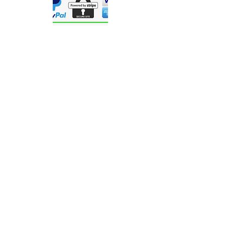
联系我们
Precigenome有限责任公司| 2176 灵伍
德 Ave。美国加利福尼亚州圣何塞
95131
© 2021 Precigenome LLC。版权所有。
隐私政策
服务条款
保修、退货和退款