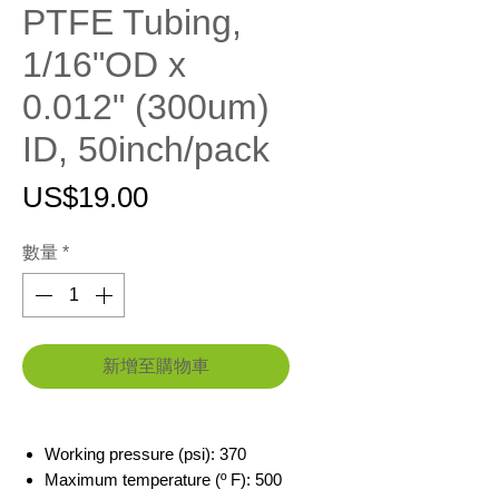
PTFE Tubing,
1/16"OD x
0.012" (300um)
ID, 50inch/pack
價
US$19.00
格
數量
*
新增至購物車
Working pressure (psi): 370
Maximum temperature (º F): 500