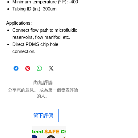
Minimum temperature (º F): -400
Tubing ID (in.): 300um
Applications:
Connect flow path to microfluidic
reservoirs, flow manifod, etc.
Direct PDMS chip hole
connection.
尚無評論
分享您的意見。 成為第一個發表評論
的人。
留下評價