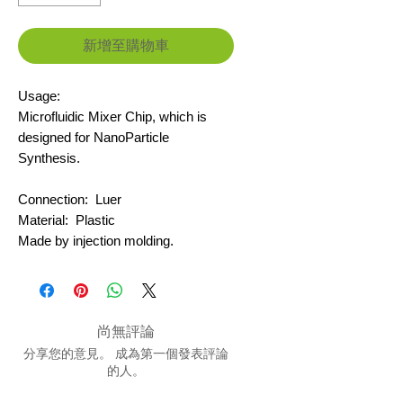
新增至購物車
Usage:
Microfluidic Mixer Chip, which is
designed for NanoParticle
Synthesis.
Connection: Luer
Material: Plastic
Made by injection molding.
尚無評論
分享您的意見。 成為第一個發表評論
的人。