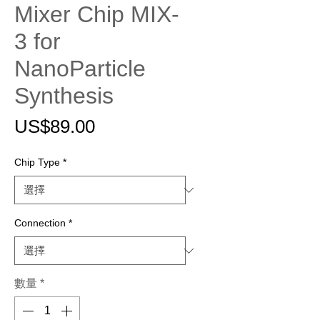
Mixer Chip MIX-
3 for
NanoParticle
Synthesis
價
US$89.00
格
Chip Type
*
Connection
*
數量
*