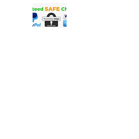
联系我们
Precigenome有限责任公司| 2176 灵伍
德 Ave。美国加利福尼亚州圣何塞
95131
© 2021 Precigenome LLC。版权所有。
隐私政策
服务条款
保修、退货和退款