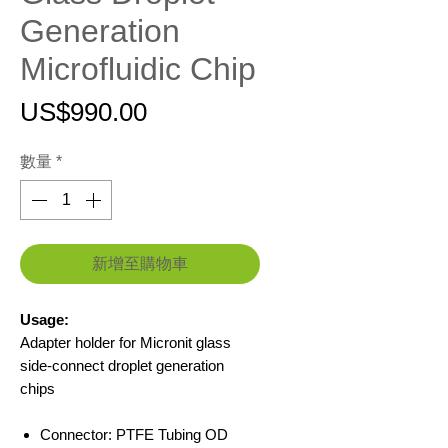
Generation
Microfluidic Chip
價
US$990.00
格
數量
*
新增至購物車
Usage:
Adapter holder for Micronit glass
side-connect droplet generation
chips
Connector: PTFE Tubing OD