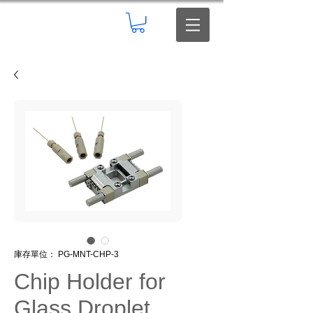
庫存單位： PG-MNT-CHP-3
Chip Holder for
Glass Droplet