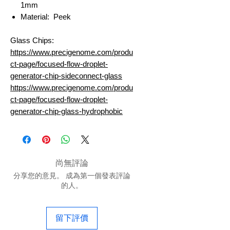
1mm
Material: Peek
Glass Chips:
https://www.precigenome.com/produ
ct-page/focused-flow-droplet-
generator-chip-sideconnect-glass
https://www.precigenome.com/produ
ct-page/focused-flow-droplet-
generator-chip-glass-hydrophobic
尚無評論
分享您的意見。 成為第一個發表評論
的人。
留下評價